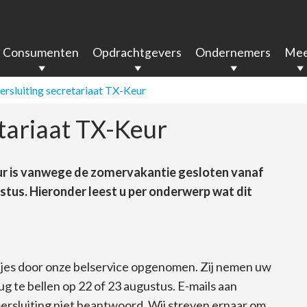
Consumenten
Opdrachtgevers
Ondernemers
Mee
rsluiting secretariaat TX-Keur
tariaat TX-Keur
Keur is vanwege de zomervakantie gesloten vanaf
tus. Hieronder leest u per onderwerp wat dit
tjes door onze belservice opgenomen. Zij nemen uw
 te bellen op 22 of 23 augustus. E-mails aan
rsluiting niet beantwoord. Wij streven ernaar om