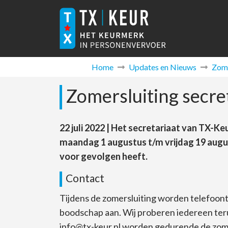
Home
Updates en Nieuws
Zome
Zomersluiting secre
22 juli 2022 | Het secretariaat van TX-
maandag 1 augustus t/m vrijdag 19 augus
voor gevolgen heeft.
Contact
Tijdens de zomersluiting worden telefoon
boodschap aan. Wij proberen iedereen terug
info@tx-keur.nl worden gedurende de zome