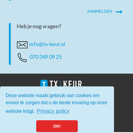
Heb je nog vragen?
info@tx-keur.nl
070 349 09 25
Deze website maakt gebruik van cookies om
ervoor te zorgen dat u de beste ervaring op onze
Home
Contact
Privacy
Disclaimer
Privacy policy
website krijgt.
© Copyright 2026
OK!